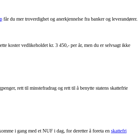
ap
får du mer troverdighet og anerkjennelse fra banker og leverandører.
dette koster vedlikeholdet kr. 3 450,- per år, men du er selvsagt ikke
nger, rett til minstefradrag og rett til å benytte statens skattefrie
 komme i gang med et NUF i dag, for deretter å foreta en
skattefri