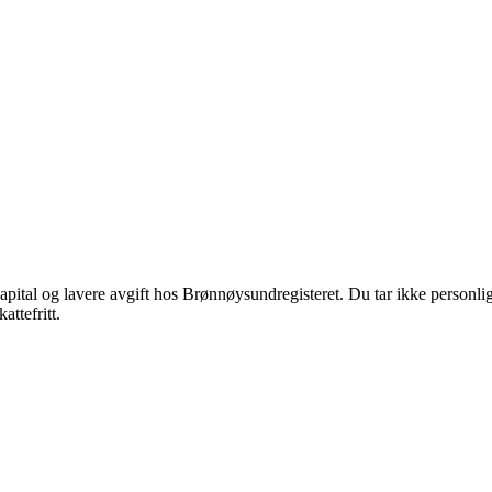
tal og lavere avgift hos Brønnøysundregisteret. Du tar ikke personlig r
ttefritt.