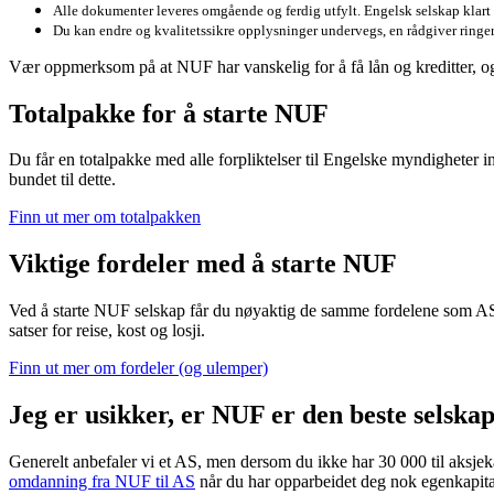
Alle dokumenter leveres omgående og ferdig utfylt. Engelsk selskap klart p
Du kan endre og kvalitetssikre opplysninger undervegs, en rådgiver ringer 
Vær oppmerksom på at NUF har vanskelig for å få lån og kreditter, 
Totalpakke for å starte NUF
Du får en totalpakke med alle forpliktelser til Engelske myndigheter inkl
bundet til dette.
Finn ut mer om totalpakken
Viktige fordeler med å starte NUF
Ved å starte NUF selskap får du nøyaktig de samme fordelene som AS. Eiere
satser for reise, kost og losji.
Finn ut mer om fordeler (og ulemper)
Jeg er usikker, er NUF er den beste selsk
Generelt anbefaler vi et AS, men dersom du ikke har 30 000 til aksjek
omdanning fra NUF til AS
når du har opparbeidet deg nok egenkapita