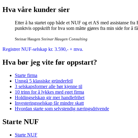
Hva våre kunder sier
Etter å ha startet opp både et NUF og et AS med assistanse fra 
punktvis oppskrift for hva som måtte gjøres fra min side for å få 
Steinar Haugen
Steinar Haugen Consulting
Registrer NUF-selskap kr. 3.590,- + mva.
Hva bør jeg vite før oppstart?
Starte firma
Unngå 5 klassiske gründerfeil
3 selskapsformer alle bør kjenne til
10 trinn for å lykkes med eget firma
Holdingselskap gir mer handlefrihet
Investeringsselskap får mindre skatt
Hvordan starte som selvstendig næringsdrivende
Starte NUF
Starte NUF