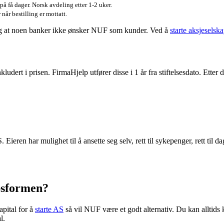
å få dager. Norsk avdeling etter 1-2 uker.
når bestilling er mottatt.
og at noen banker ikke ønsker NUF som kunder. Ved å
starte aksjeselsk
udert i prisen. FirmaHjelp utfører disse i 1 år fra stiftelsesdato. Etter 
n har mulighet til å ansette seg selv, rett til sykepenger, rett til dagpe
apsformen?
apital for å
starte AS
så vil NUF være et godt alternativ. Du kan alltids
l.