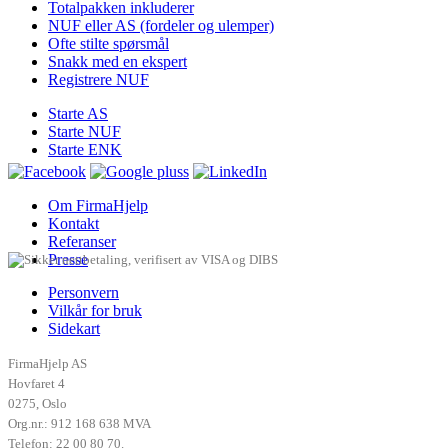
Totalpakken inkluderer
NUF eller AS (fordeler og ulemper)
Ofte stilte spørsmål
Snakk med en ekspert
Registrere NUF
Starte AS
Starte NUF
Starte ENK
Om FirmaHjelp
Kontakt
Referanser
Presse
Personvern
Vilkår for bruk
Sidekart
FirmaHjelp AS
Hovfaret 4
0275
,
Oslo
Org.nr.: 912 168 638 MVA
Telefon:
22 00 80 70
.