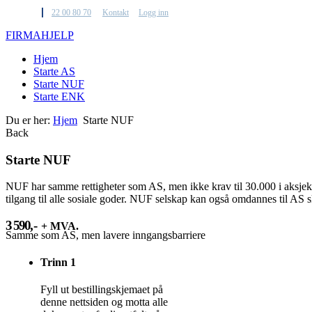
22 00 80 70
Kontakt
Logg inn
F
IRMA
H
JELP
Hjem
Starte AS
Starte NUF
Starte ENK
Du er her:
Hjem
Starte NUF
Back
Starte NUF
NUF har samme rettigheter som AS, men ikke krav til 30.000 i aksjekapi
tilgang til alle sosiale goder. NUF selskap kan også omdannes til AS ska
3 590
,-
+ MVA.
Samme som AS, men lavere inngangsbarriere
Trinn 1
Fyll ut bestillingskjemaet på
denne nettsiden og motta alle