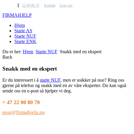
22 00 80 70
Kontakt
Logg inn
F
IRMA
H
JELP
Hjem
Starte AS
Starte NUF
Starte ENK
Du er her:
Hjem
Starte NUF
Snakk med en ekspert
Back
Snakk med en ekspert
Er du interessert i å
starte NUF
, men er usikker på noe? Ring oss
gjerne på telefon og snakk med en av våre eksperter. Du kan også
sende oss en e-post så hjelper vi deg.
+ 47 22 00 80 70
post@firmahjelp.no