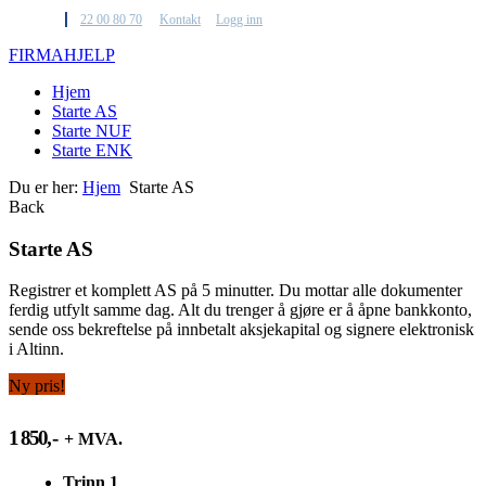
22 00 80 70
Kontakt
Logg inn
F
IRMA
H
JELP
Hjem
Starte AS
Starte NUF
Starte ENK
Du er her:
Hjem
Starte AS
Back
Starte AS
Registrer et komplett AS på 5 minutter. Du mottar alle dokumenter
ferdig utfylt samme dag. Alt du trenger å gjøre er å åpne bankkonto,
sende oss bekreftelse på innbetalt aksjekapital og signere elektronisk
i Altinn.
Ny pris!
1 850
,-
+ MVA.
Trinn 1