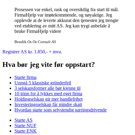
Prosessen var enkel, rask og oversiktlig fra start til mål.
FirmaHjelp var imøtekommende, og nøyaktige. Jeg
opplevde at de leverte akkurat den tjenesten jeg trengte
ved etablering av mitt AS. Jeg kan trygt anbefale å
bruke FirmaHjelp videre
Bendik Os
Os Consult AS
Registrer AS kr. 1.850,- + mva.
Hva bør jeg vite før oppstart?
Starte firma
Unngå 5 klassiske gründerfeil
3 selskapsformer alle bør kjenne til
10 trinn for å lykkes med eget firma
Holdingselskap gir mer handlefrihet
Investeringsselskap får mindre skatt
Hvordan starte som selvstendig næringsdrivende
Starte AS
Starte NUF
Starte ENK