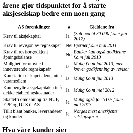
årene gjør tidspunktet for å starte
aksjeselskap bedre enn noen gang
AS forenklinger
#
Gjeldene fra
(Satt ned til 30 000 f.o.m jan
Krav til aksjekapital
Ja
2012)
Krav til revisjon av regnskapet
Nei
Fjernet f.o.m mai 2011
Krav til revisorgodkjent
Banker kan også godkjenne
Nei
åpningsbalanse
f.o.m juli 2013
Mulighet for utbytte i
Mulig f.o.m juli 2013, men
Ja
inneværende regnskapsår
krever godkjenning av revisor
Kan starte selskapet alene, uten
Ja
Mulig f.o.m juli 2013
varamedlem
Kan benytte aksjekapitalen til å
Ja
Mulig f.o.m mai 2012
dekke etableringskostnader
Skattefri omdanning fra NUF,
Mulig også for NUF f.o.m
Ja
EPF og DLS til AS
mai 2013
Tillit blant banker, leverandører
Norges mest anerkjente
Ja
og kunder
selskapsform
Hva våre kunder sier